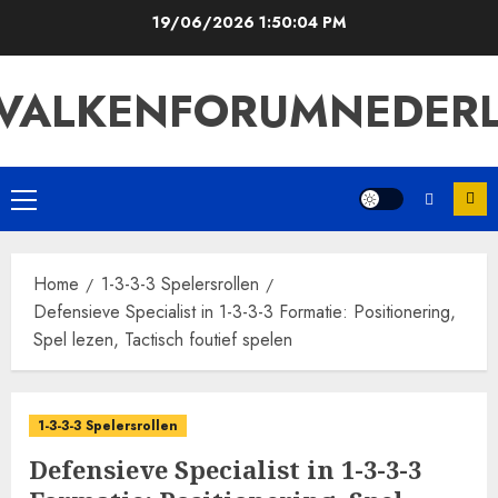
Skip
19/06/2026
1:50:05 PM
to
content
VALKENFORUMNEDER
Primary
Menu
Home
1-3-3-3 Spelersrollen
Defensieve Specialist in 1-3-3-3 Formatie: Positionering,
Spel lezen, Tactisch foutief spelen
1-3-3-3 Spelersrollen
Defensieve Specialist in 1-3-3-3