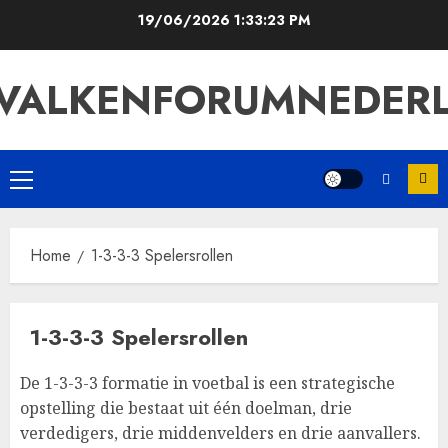
Skip
19/06/2026
1:33:24 PM
to
content
VALKENFORUMNEDER
Primary
Menu
Home
1-3-3-3 Spelersrollen
1-3-3-3 Spelersrollen
De 1-3-3-3 formatie in voetbal is een strategische
opstelling die bestaat uit één doelman, drie
verdedigers, drie middenvelders en drie aanvallers.