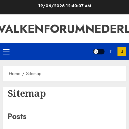
Skip
19/06/2026
12:40:08 AM
to
content
VALKENFORUMNEDER
Primary
Menu
Home
Sitemap
Sitemap
Posts