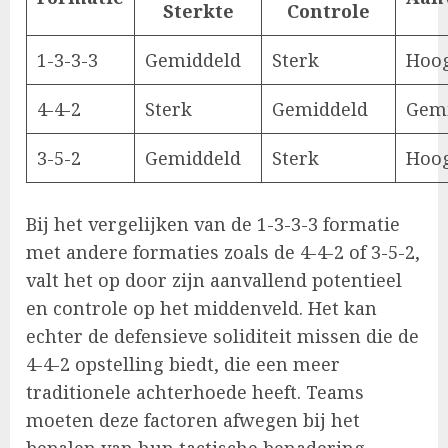
Sterkte
Controle
1-3-3-3
Gemiddeld
Sterk
Hoo
4-4-2
Sterk
Gemiddeld
Gem
3-5-2
Gemiddeld
Sterk
Hoo
Bij het vergelijken van de 1-3-3-3 formatie
met andere formaties zoals de 4-4-2 of 3-5-2,
valt het op door zijn aanvallend potentieel
en controle op het middenveld. Het kan
echter de defensieve soliditeit missen die de
4-4-2 opstelling biedt, die een meer
traditionele achterhoede heeft. Teams
moeten deze factoren afwegen bij het
bepalen van hun tactische benadering.